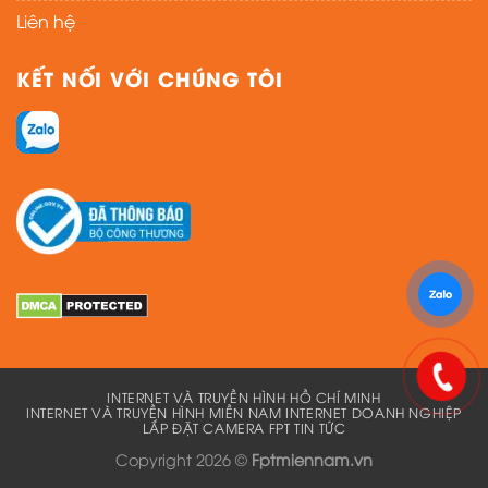
Liên hệ
KẾT NỐI VỚI CHÚNG TÔI
INTERNET VÀ TRUYỀN HÌNH HỒ CHÍ MINH
INTERNET VÀ TRUYỀN HÌNH MIỀN NAM
INTERNET DOANH NGHIỆP
LẮP ĐẶT CAMERA FPT
TIN TỨC
Copyright 2026 ©
Fptmiennam.vn