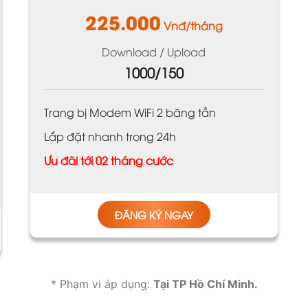
225.000
Vnđ/tháng
Download / Upload
1000/150
Trang bị Modem WiFi 2 băng tần
Lắp đặt nhanh trong 24h
Ưu đãi tới 02 tháng cước
ĐĂNG KÝ NGAY
* Phạm vi áp dụng:
Tại
TP Hồ Chí Minh.