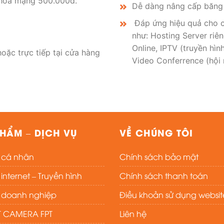
 hòa mạng 500.000đ.
Dễ dàng nâng cấp băng
Đáp ứng hiệu quả cho c
như: Hosting Server riê
Online, IPTV (truyền hì
hoặc trực tiếp tại cửa hàng
Video Conferrence (hội 
HẨM – DỊCH VỤ
VỀ CHÚNG TÔI
t cá nhân
Chính sách bảo mật
nternet – Truyền hình
Chính sách thanh toán
t doanh nghiệp
Điều khoản sử dụng websit
T CAMERA FPT
Liên hệ