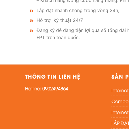
– Khách hàng Đóng cước hàng tháng: Phí
Lắp đặt nhanh chóng trong vòng 24h,
Hỗ trợ kỹ thuật 24/7
Đăng ký dễ dàng tiện lợi qua số tổng đài 
FPT trên toàn quốc.
THÔNG TIN LIÊN HỆ
SẢN P
Hotline:
0902494864
Interne
Combo i
Interne
LẮP ĐẶ