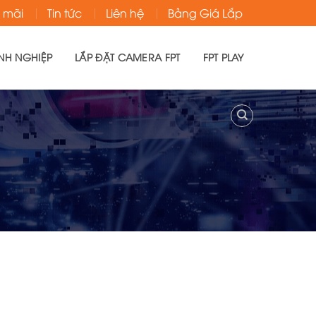
 mãi
Tin tức
Liên hệ
Bảng Giá Lắp
NH NGHIỆP
LẮP ĐẶT CAMERA FPT
FPT PLAY