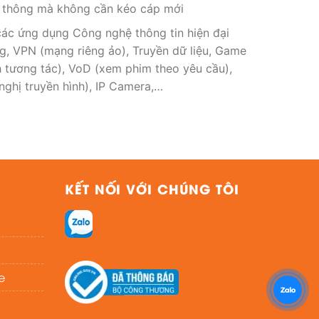
 thông mà không cần kéo cáp mới
ác ứng dụng Công nghệ thông tin hiện đại
ng, VPN (mạng riêng ảo), Truyền dữ liệu, Game
nh tương tác), VoD (xem phim theo yêu cầu),
nghị truyền hình), IP Camera,…
KẾT NỐI VỚI CHÚNG TÔI
e