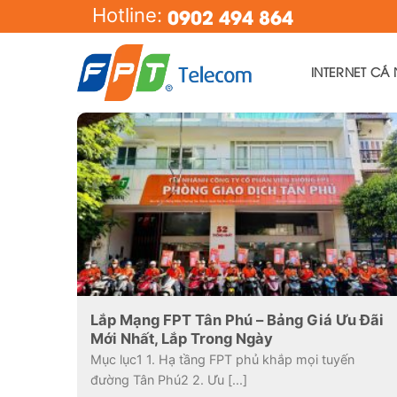
Skip
0902 494 864
Hotline:
to
content
INTERNET CÁ
Lắp Mạng FPT Tân Phú – Bảng Giá Ưu Đãi
Mới Nhất, Lắp Trong Ngày
Mục lục1 1. Hạ tầng FPT phủ khắp mọi tuyến
đường Tân Phú2 2. Ưu [...]