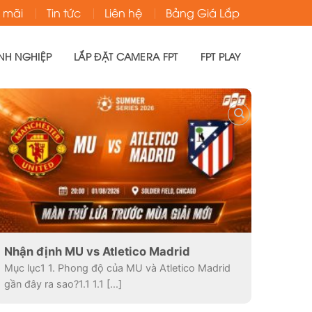
 mãi
Tin tức
Liên hệ
Bảng Giá Lắp
NH NGHIỆP
LẮP ĐẶT CAMERA FPT
FPT PLAY
Nhận định MU vs Atletico Madrid
Mục lục1 1. Phong độ của MU và Atletico Madrid
gần đây ra sao?1.1 1.1 [...]