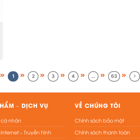
1
2
3
4
…
63
HẨM – DỊCH VỤ
VỀ CHÚNG TÔI
t cá nhân
Chính sách bảo mật
nternet – Truyền hình
Chính sách thanh toán