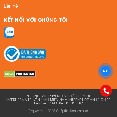
Liên hệ
KẾT NỐI VỚI CHÚNG TÔI
INTERNET VÀ TRUYỀN HÌNH HỒ CHÍ MINH
INTERNET VÀ TRUYỀN HÌNH MIỀN NAM
INTERNET DOANH NGHIỆP
LẮP ĐẶT CAMERA FPT
TIN TỨC
Copyright 2026 ©
Fptmiennam.vn