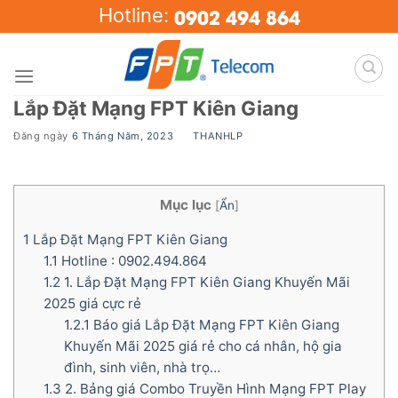
Skip
0902 494 864
Hotline:
to
content
Lắp Đặt Mạng FPT Kiên Giang
Đăng ngày
6 Tháng Năm, 2023
BY
THANHLP
Mục lục
[
Ẩn
]
1
Lắp Đặt Mạng FPT Kiên Giang
1.1
Hotline : 0902.494.864
1.2
1. Lắp Đặt Mạng FPT Kiên Giang Khuyến Mãi
2025 giá cực rẻ
1.2.1
Báo giá Lắp Đặt Mạng FPT Kiên Giang
Khuyến Mãi 2025 giá rẻ cho cá nhân, hộ gia
đình, sinh viên, nhà trọ…
1.3
2. Bảng giá Combo Truyền Hình Mạng FPT Play