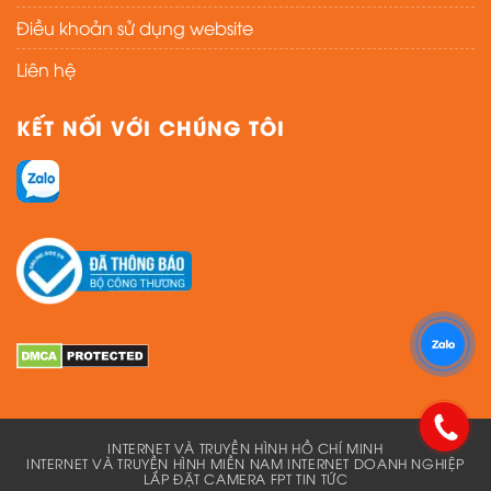
Điều khoản sử dụng website
Liên hệ
KẾT NỐI VỚI CHÚNG TÔI
INTERNET VÀ TRUYỀN HÌNH HỒ CHÍ MINH
INTERNET VÀ TRUYỀN HÌNH MIỀN NAM
INTERNET DOANH NGHIỆP
LẮP ĐẶT CAMERA FPT
TIN TỨC