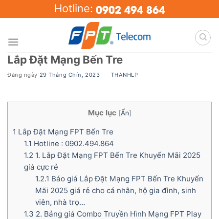
Skip
0902 494 864
Hotline:
to
content
Lắp Đặt Mạng Bến Tre
Đăng ngày
29 Tháng Chín, 2023
BY
THANHLP
Mục lục
[
Ẩn
]
1
Lắp Đặt Mạng FPT Bến Tre
1.1
Hotline : 0902.494.864
1.2
1. Lắp Đặt Mạng FPT Bến Tre Khuyến Mãi 2025
giá cực rẻ
1.2.1
Báo giá Lắp Đặt Mạng FPT Bến Tre Khuyến
Mãi 2025 giá rẻ cho cá nhân, hộ gia đình, sinh
viên, nhà trọ…
1.3
2. Bảng giá Combo Truyền Hình Mạng FPT Play