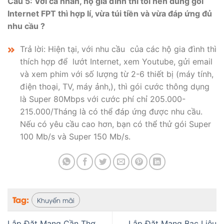
Câu 5: Với cả nhân, hộ gia đình thì tôi nên dùng gói
Internet FPT thì hợp lí, vừa túi tiền và vừa đáp ứng đủ
nhu cầu ?
Trả lời: Hiện tại, với nhu cầu của các hộ gia đình thì
thích hợp để lướt Internet, xem Youtube, gửi email
và xem phim với số lượng từ 2-6 thiết bị (máy tính,
điện thoại, TV, máy ảnh,), thì gói cước thông dụng
là Super 80Mbps với cước phí chỉ 205.000-
215.000/Tháng là có thể đáp ứng được nhu cầu.
Nếu có yêu cầu cao hơn, bạn có thể thử gói Super
100 Mb/s và Super 150 Mb/s.
Tag:
Khuyến mãi
Lắp Đặt Mạng Cần Thơ
Lắp Đặt Mạng Bạc Liêu