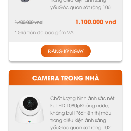
yếuGóc quan sát rộng 106°
1.100.000 vnđ
1.400.000 vnđ
* Giá trên đã bao gồm VAT
ĐĂNG KÝ NGAY
CAMERA TRONG NHÀ
Chất lượng hình ảnh sắc nét
Full HD 1080pKháng nước,
kháng bụi IP66Hiện thị màu
trong điều kiện ánh sáng
yếuGóc quan sát rộng 102°