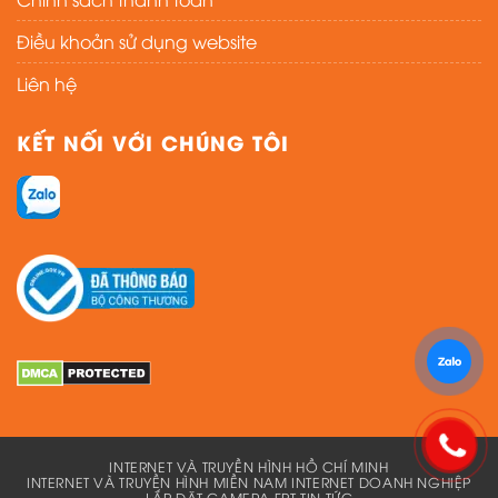
Điều khoản sử dụng website
Liên hệ
KẾT NỐI VỚI CHÚNG TÔI
INTERNET VÀ TRUYỀN HÌNH HỒ CHÍ MINH
INTERNET VÀ TRUYỀN HÌNH MIỀN NAM
INTERNET DOANH NGHIỆP
LẮP ĐẶT CAMERA FPT
TIN TỨC