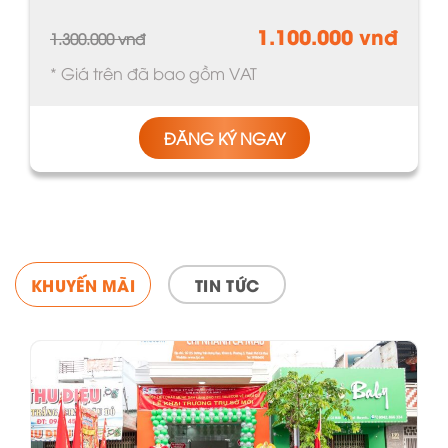
1.100.000 vnđ
1.300.000 vnđ
* Giá trên đã bao gồm VAT
ĐĂNG KÝ NGAY
TAB TITLE
KHUYẾN MÃI
TIN TỨC