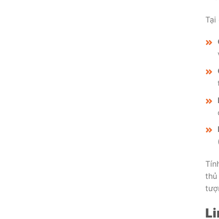
Tại
Tín
thủ
tượ
Li