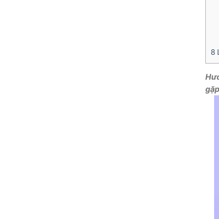
8
L
Hướ
gặp