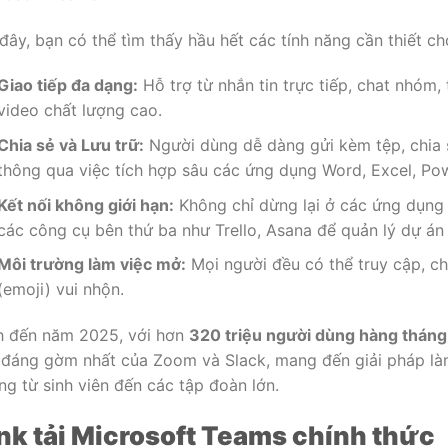
 đây, bạn có thể tìm thấy hầu hết các tính năng cần thiết c
Giao tiếp đa dạng:
Hỗ trợ từ nhắn tin trực tiếp, chat nhóm
video chất lượng cao.
Chia sẻ và Lưu trữ:
Người dùng dễ dàng gửi kèm tệp, chia sẻ
thông qua việc tích hợp sâu các ứng dụng Word, Excel, Po
Kết nối không giới hạn:
Không chỉ dừng lại ở các ứng dụng
các công cụ bên thứ ba như Trello, Asana để quản lý dự án 
Môi trường làm việc mở:
Mọi người đều có thể truy cập, c
(emoji) vui nhộn.
h đến năm 2025, với hơn
320 triệu người dùng hàng tháng
 đáng gờm nhất của Zoom và Slack, mang đến giải pháp làm
ng từ sinh viên đến các tập đoàn lớn.
nk tải Microsoft Teams chính thức