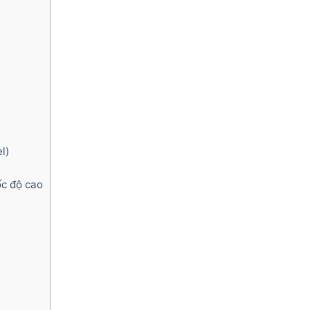
l)
ốc độ cao