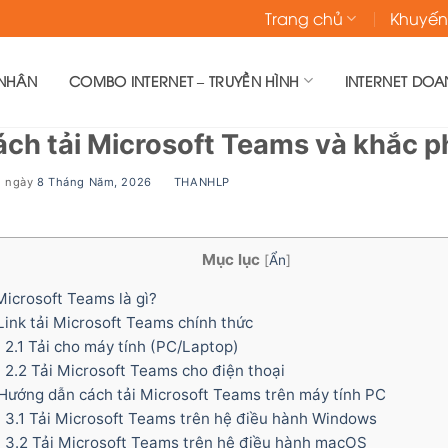
Trang chủ
Khuyến
 NHÂN
COMBO INTERNET – TRUYỀN HÌNH
INTERNET DOA
ch tải Microsoft Teams và khắc p
g ngày
8 Tháng Năm, 2026
BY
THANHLP
Mục lục
[
Ẩn
]
icrosoft Teams là gì?
ink tải Microsoft Teams chính thức
2.1
Tải cho máy tính (PC/Laptop)
2.2
Tải Microsoft Teams cho điện thoại
Hướng dẫn cách tải Microsoft Teams trên máy tính PC
3.1
Tải Microsoft Teams trên hệ điều hành Windows
3.2
Tải Microsoft Teams trên hệ điều hành macOS