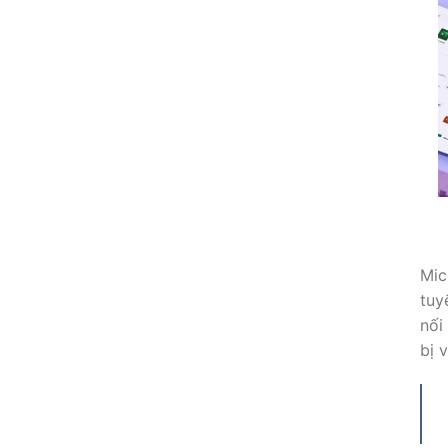
Mic
tuy
nối
bị 