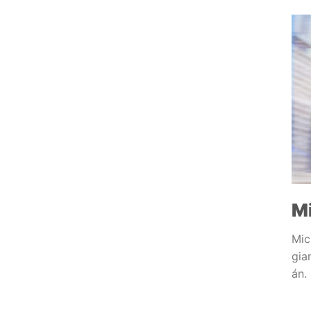
Mi
Mic
gia
án.