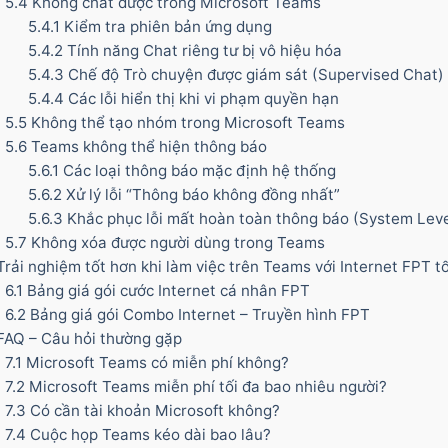
5.4
Không chat được trong Microsoft Teams
5.4.1
Kiểm tra phiên bản ứng dụng
5.4.2
Tính năng Chat riêng tư bị vô hiệu hóa
5.4.3
Chế độ Trò chuyện được giám sát (Supervised Chat)
5.4.4
Các lỗi hiển thị khi vi phạm quyền hạn
5.5
Không thể tạo nhóm trong Microsoft Teams
5.6
Teams không thể hiện thông báo
5.6.1
Các loại thông báo mặc định hệ thống
5.6.2
Xử lý lỗi “Thông báo không đồng nhất”
5.6.3
Khắc phục lỗi mất hoàn toàn thông báo (System Leve
5.7
Không xóa được người dùng trong Teams
rải nghiệm tốt hơn khi làm việc trên Teams với Internet FPT t
6.1
Bảng giá gói cước Internet cá nhân FPT
6.2
Bảng giá gói Combo Internet – Truyền hình FPT
AQ – Câu hỏi thường gặp
7.1
Microsoft Teams có miễn phí không?
7.2
Microsoft Teams miễn phí tối đa bao nhiêu người?
7.3
Có cần tài khoản Microsoft không?
7.4
Cuộc họp Teams kéo dài bao lâu?