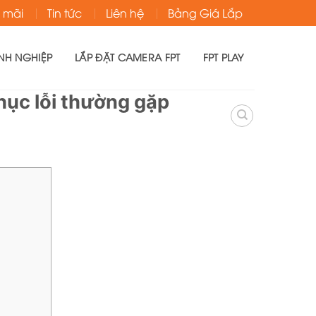
 mãi
Tin tức
Liên hệ
Bảng Giá Lắp
NH NGHIỆP
LẮP ĐẶT CAMERA FPT
FPT PLAY
hục lỗi thường gặp