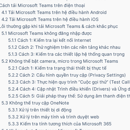
ách tải Microsoft Teams trên điện thoại
4.1
Tải Microsoft Teams trên hệ điều hành Android
4.2
Tải Microsoft Teams trên hệ điều hành iOS
ỗi thường gặp khi tải Microsoft Teams & cách khắc phục
5.1
Microsoft Teams không đăng nhập được
5.1.1
Cách 1: Kiểm tra lại kết nối Internet
5.1.2
Cách 2: Thử nghiệm trên các nền tảng khác nhau
5.1.3
Cách 3: Kiểm tra các thiết lập hệ thống quan trọng
5.2
Không thể bật camera, micro trong Microsoft Teams
5.2.1
Cách 1: Kiểm tra trạng thái thiết bị thực tế
5.2.2
Cách 2: Cấu hình quyền truy cập (Privacy Settings)
5.2.3
Cách 3: Thực hiện quy trình “Cuộc gọi thử” (Test Call
5.2.4
Cách 4: Cập nhật Trình điều khiển (Drivers) và Ứng 
5.2.5
Cách 5: Giải pháp thay thế: Sử dụng âm thanh điện t
5.3
Không thể truy cập OneNote
5.3.1
Xử lý trên thiết bị di động
5.3.2
Xử lý trên máy tính và trình duyệt web
5.3.3
Kiểm tra tính tương thích của Microsoft 365