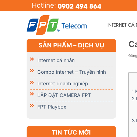
Skip
0902 494 864
Hotline:
to
content
INTERNET CÁ
Cá
SẢN PHẨM – DỊCH VỤ
Đăn
Internet cá nhân
Combo internet – Truyền hình
Internet doanh nghiệp
1
M
LẮP ĐẶT CAMERA FPT
2
L
FPT Playbox
3
TIN TỨC MỚI