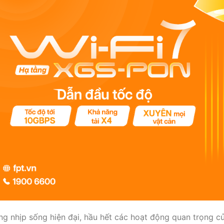
ng nhịp sống hiện đại, hầu hết các hoạt động quan trọng củ