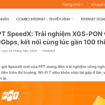
Trang chủ
Khuyến
 NHÂN
COMBO INTERNET – TRUYỀN HÌNH
INTERNET DOA
T SpeedX: Trải nghiệm XGS-PON và
Gbps, kết nối cùng lúc gần 100 thi
g ngày
28 Tháng Tám, 2025
BY
THANHLP
 gói SpeedX mới của FPT mang đến trải nghiệm công nghệ
 tiên trên thị trường, Wi-Fi 7 siêu khỏe chịu tải gấp 4 lần
t bị.