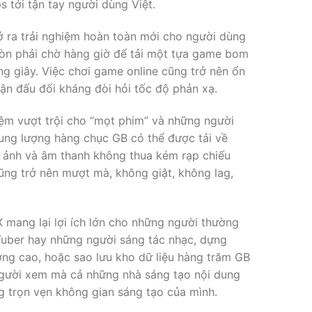
s tới tận tay người dùng Việt.
ở ra trải nghiệm hoàn toàn mới cho người dùng
g còn phải chờ hàng giờ để tải một tựa game bom
ng giây. Việc chơi game online cũng trở nên ổn
trận đấu đối kháng đòi hỏi tốc độ phản xạ.
ệm vượt trội cho “mọt phim” và những người
dung lượng hàng chục GB có thể được tải về
nh ảnh và âm thanh không thua kém rạp chiếu
ũng trở nên mượt mà, không giật, không lag,
 mang lại lợi ích lớn cho những người thường
uTuber hay những người sáng tác nhạc, dựng
lượng cao, hoặc sao lưu kho dữ liệu hàng trăm GB
gười xem mà cả những nhà sáng tạo nội dung
g trọn vẹn không gian sáng tạo của mình.