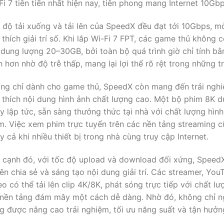
Fi 7 tiên tiến nhất hiện nay, tiên phong mang Internet 10Gbp
 độ tải xuống và tải lên của SpeedX đều đạt tới 10Gbps, m
 thích giải trí số. Khi lắp Wi-Fi 7 FPT, các game thủ khôn
 dung lượng 20–30GB, bởi toàn bộ quá trình giờ chỉ tính bằ
h hơn nhờ độ trễ thấp, mang lại lợi thế rõ rệt trong những 
ng chỉ dành cho game thủ, SpeedX còn mang đến trải nghi
 thích nội dung hình ảnh chất lượng cao. Một bộ phim 8K 
y lập tức, sẵn sàng thưởng thức tại nhà với chất lượng hì
m. Việc xem phim trực tuyến trên các nền tảng streaming c
y cả khi nhiều thiết bị trong nhà cùng truy cập Internet.
 cạnh đó, với tốc độ upload và download đối xứng, SpeedX
ên chia sẻ và sáng tạo nội dung giải trí. Các streamer, Yo
eo có thể tải lên clip 4K/8K, phát sóng trực tiếp với chất 
 nền tảng đám mây một cách dễ dàng. Nhờ đó, không chỉ n
g được nâng cao trải nghiệm, tối ưu năng suất và tận hưởn