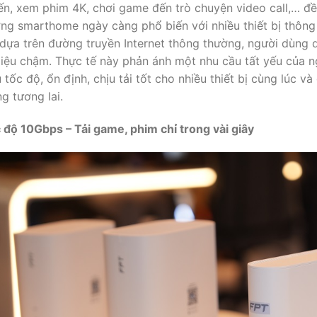
ến, xem phim 4K, chơi game đến trò chuyện video call,… đều
ng smarthome ngày càng phổ biến với nhiều thiết bị thông 
 dựa trên đường truyền Internet thông thường, người dùng d
liệu chậm. Thực tế này phản ánh một nhu cầu tất yếu của ng
u tốc độ, ổn định, chịu tải tốt cho nhiều thiết bị cùng lúc 
ng tương lai.
 độ 10Gbps – Tải game, phim chỉ trong vài giây