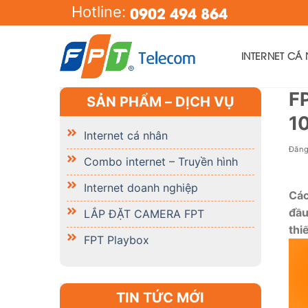
Skip
0902 494 864
Hotline:
to
content
INTERNET CÁ
FP
SẢN PHẨM – DỊCH VỤ
10
Internet cá nhân
Đăn
Combo internet – Truyền hình
Internet doanh nghiệp
Các
đầu
LẮP ĐẶT CAMERA FPT
thiế
FPT Playbox
TIN TỨC MỚI