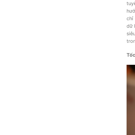
tuy
hướ
chỉ
dữ 
siê
tro
Tốc