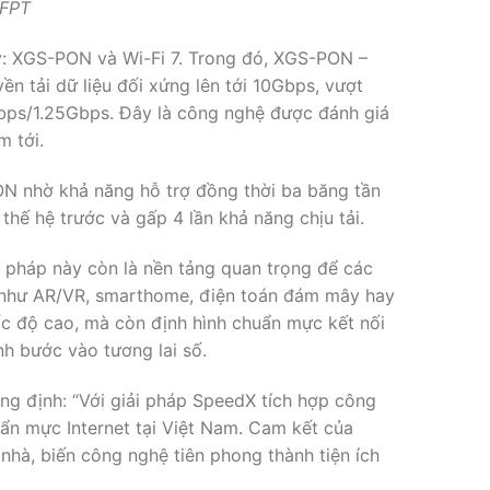
 FPT
ay: XGS-PON và Wi-Fi 7. Trong đó, XGS-PON –
n tải dữ liệu đối xứng lên tới 10Gbps, vượt
Gbps/1.25Gbps. Đây là công nghệ được đánh giá
 tới.
ON nhờ khả năng hỗ trợ đồng thời ba băng tần
hế hệ trước và gấp 4 lần khả năng chịu tải.
i pháp này còn là nền tảng quan trọng để các
 như AR/VR, smarthome, điện toán đám mây hay
ốc độ cao, mà còn định hình chuẩn mực kết nối
nh bước vào tương lai số.
g định: “Với giải pháp SpeedX tích hợp công
uẩn mực Internet tại Việt Nam. Cam kết của
nhà, biến công nghệ tiên phong thành tiện ích