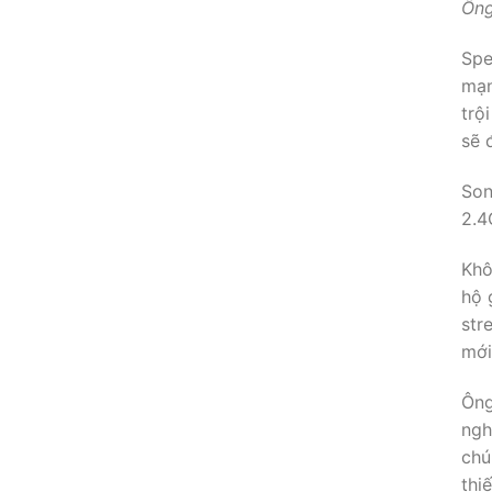
Ông
Spe
mạn
trộ
sẽ 
Son
2.4
Khô
hộ 
str
mới
Ông
ngh
chú
thi