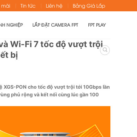
 mãi
Tin tức
Liên hệ
Bảng Giá Lắp
NH NGHIỆP
LẮP ĐẶT CAMERA FPT
FPT PLAY
 Wi-Fi 7 tốc độ vượt trội
ết bị
 XGS-PON cho tốc độ vượt trội tới 10Gbps lần
, vùng phủ rộng và kết nối cùng lúc gần 100