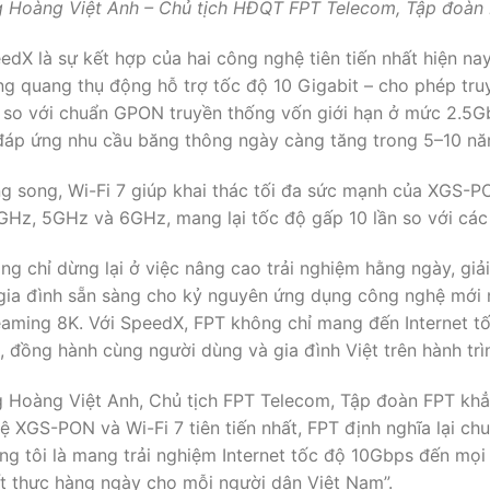
 Hoàng Việt Anh – Chủ tịch HĐQT FPT Telecom, Tập đoàn
edX là sự kết hợp của hai công nghệ tiên tiến nhất hiện n
g quang thụ động hỗ trợ tốc độ 10 Gigabit – cho phép truyề
i so với chuẩn GPON truyền thống vốn giới hạn ở mức 2.5
đáp ứng nhu cầu băng thông ngày càng tăng trong 5–10 năm
g song, Wi-Fi 7 giúp khai thác tối đa sức mạnh của XGS-P
GHz, 5GHz và 6GHz, mang lại tốc độ gấp 10 lần so với các t
ng chỉ dừng lại ở việc nâng cao trải nghiệm hằng ngày, giả
gia đình sẵn sàng cho kỷ nguyên ứng dụng công nghệ mới
eaming 8K. Với SpeedX, FPT không chỉ mang đến Internet t
, đồng hành cùng người dùng và gia đình Việt trên hành trì
 Hoàng Việt Anh, Chủ tịch FPT Telecom, Tập đoàn FPT khẳn
ệ XGS-PON và Wi-Fi 7 tiên tiến nhất, FPT định nghĩa lại ch
ng tôi là mang trải nghiệm Internet tốc độ 10Gbps đến mọi 
ết thực hàng ngày cho mỗi người dân Việt Nam”.