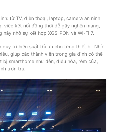
nh: từ TV, điện thoại, laptop, camera an ninh
 việc kết nối đồng thời dễ gây nghẽn mạng,
ng này nhờ sự kết hợp XGS-PON và Wi-Fi 7.
duy trì hiệu suất tối ưu cho từng thiết bị. Nhờ
iễu, giúp các thành viên trong gia đình có thể
iết bị smarthome như đèn, điều hòa, rèm cửa,
nh trơn tru.