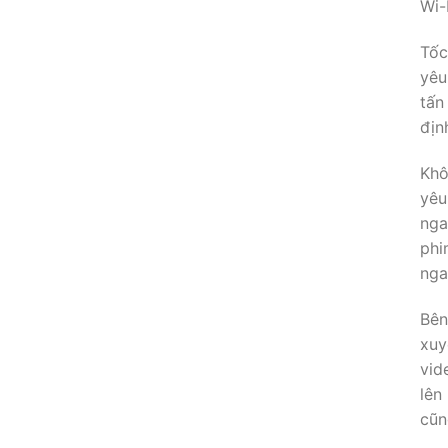
Wi-
Tốc
yêu
tấn
địn
Khô
yêu
nga
phi
nga
Bên
xuy
vid
lên
cũn