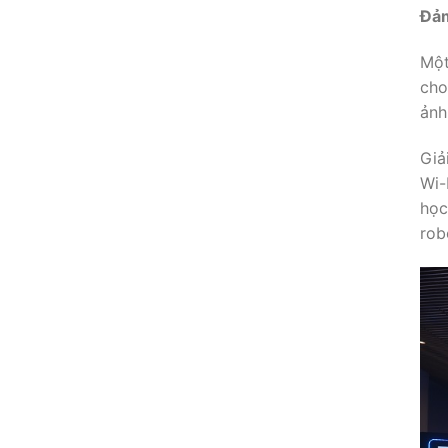
Đảm
Một
cho
ảnh
Giả
Wi-
học
rob