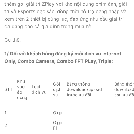
thêm gói giải trí ZPlay với kho nội dung phim ảnh, giải
trí và Esports đặc sắc, đồng thời hỗ trợ đăng nhập và
xem trên 2 thiết bị cùng lúc, đáp ứng nhu cầu giải trí
đa dạng cho cả gia đình trong mùa hè.
Cụ thể:
1/ Đối với khách hàng đăng ký mới dịch vụ Internet
Only, Combo Camera, Combo FPT PLay, Triple:
Khu
Gói
Băng thông
Băng thô
vực
Loại
STT
dịch
download/upload
download
áp
dịch vụ
vụ
trước ưu đãi
sau ưu đã
dụng
1
Giga
Giga
2
F1