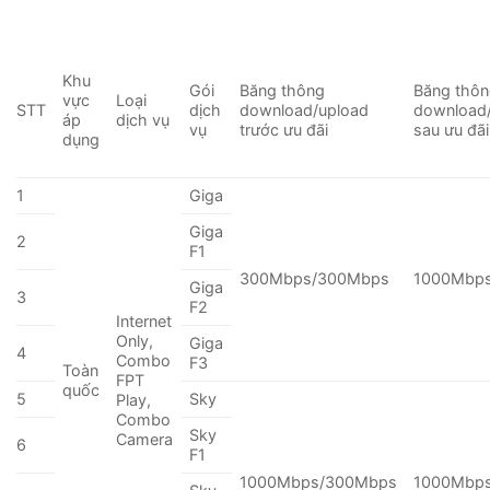
Khu
Gói
Băng thông
Băng thô
vực
Loại
STT
dịch
download/upload
download
áp
dịch vụ
vụ
trước ưu đãi
sau ưu đãi
dụng
1
Giga
Giga
2
F1
300Mbps/300Mbps
1000Mbp
Giga
3
F2
Internet
Only,
Giga
4
Combo
F3
Toàn
FPT
quốc
5
Sky
Play,
Combo
Sky
Camera
6
F1
1000Mbps/300Mbps
1000Mbp