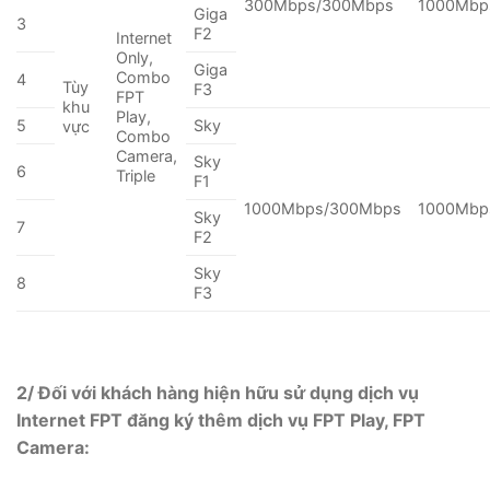
300Mbps/300Mbps
1000Mbp
Giga
3
F2
Internet
Only,
Giga
Combo
4
Tùy
F3
FPT
khu
Play,
5
Sky
vực
Combo
Camera,
Sky
6
Triple
F1
1000Mbps/300Mbps
1000Mbp
Sky
7
F2
Sky
8
F3
2/ Đối với khách hàng hiện hữu sử dụng dịch vụ
Internet FPT đăng ký thêm dịch vụ FPT Play, FPT
Camera: