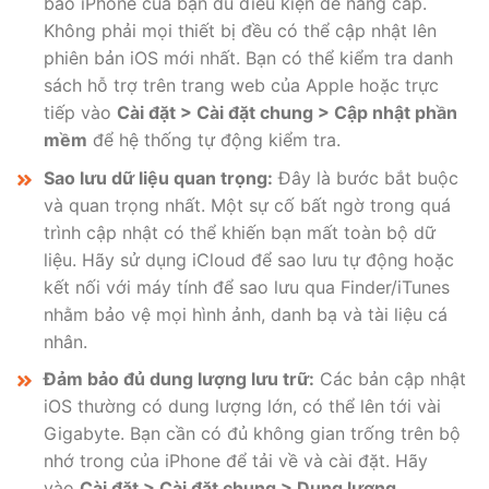
bảo iPhone của bạn đủ điều kiện để nâng cấp.
Không phải mọi thiết bị đều có thể cập nhật lên
phiên bản iOS mới nhất. Bạn có thể kiểm tra danh
sách hỗ trợ trên trang web của Apple hoặc trực
tiếp vào
Cài đặt > Cài đặt chung > Cập nhật phần
mềm
để hệ thống tự động kiểm tra.
Sao lưu dữ liệu quan trọng:
Đây là bước bắt buộc
và quan trọng nhất. Một sự cố bất ngờ trong quá
trình cập nhật có thể khiến bạn mất toàn bộ dữ
liệu. Hãy sử dụng iCloud để sao lưu tự động hoặc
kết nối với máy tính để sao lưu qua Finder/iTunes
nhằm bảo vệ mọi hình ảnh, danh bạ và tài liệu cá
nhân.
Đảm bảo đủ dung lượng lưu trữ:
Các bản cập nhật
iOS thường có dung lượng lớn, có thể lên tới vài
Gigabyte. Bạn cần có đủ không gian trống trên bộ
nhớ trong của iPhone để tải về và cài đặt. Hãy
vào
Cài đặt > Cài đặt chung > Dung lượng