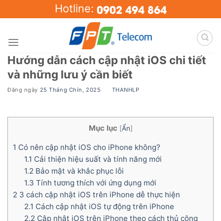
Skip
0902 494 864
Hotline:
to
content
Hướng dẫn cách cập nhật iOS chi tiết
và những lưu ý cần biết
Đăng ngày
25 Tháng Chín, 2025
BY
THANHLP
Mục lục
[
Ẩn
]
1
Có nên cập nhật iOS cho iPhone không?
1.1
Cải thiện hiệu suất và tính năng mới
1.2
Bảo mật và khắc phục lỗi
1.3
Tính tương thích với ứng dụng mới
2
3 cách cập nhật iOS trên iPhone dễ thực hiện
2.1
Cách cập nhật iOS tự động trên iPhone
2.2
Cập nhật iOS trên iPhone theo cách thủ công