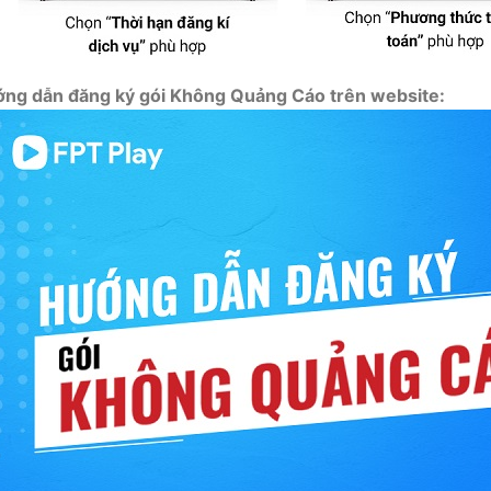
ng dẫn đăng ký gói Không Quảng Cáo trên website: