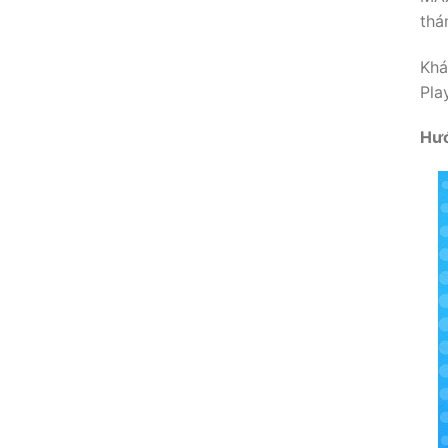
thá
Khá
Pla
Hướ