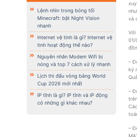
xuy
Lệnh nhìn trong bóng tối
như
Minecraft: bật Night Vision
và 
nhanh
Với
Internet vệ tinh là gì? Internet vệ
01/
tinh hoạt động thế nào?
đồn
Nguyên nhân Modem Wifi bị
– Đ
nóng và top 7 cách xử lý nhanh
ký 
Lịch thi đấu vòng bảng World
Quả
Cup 2026 mới nhất
– Đ
IP tĩnh là gì? IP tĩnh và IP động
trê
có những gì khác nhau?
Cáo
toá
– Đ
MAX