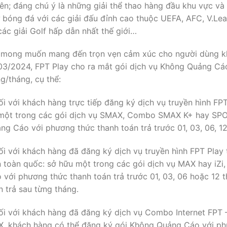
ên; đáng chú ý là những giải thể thao hàng đầu khu vực và 
 bóng đá với các giải đấu đỉnh cao thuộc UEFA, AFC, V.Leag
các giải Golf hấp dẫn nhất thế giới…
 mong muốn mang đến trọn vẹn cảm xúc cho người dùng khi t
03/2024, FPT Play cho ra mắt gói dịch vụ Không Quảng Cá
g/tháng, cụ thể:
ối với khách hàng trực tiếp đăng ký dịch vụ truyền hình FP
một trong các gói dịch vụ SMAX, Combo SMAX K+ hay SPOR
ng Cáo với phương thức thanh toán trả trước 01, 03, 06, 12
ối với khách hàng đã đăng ký dịch vụ truyền hình FPT Play
n toàn quốc: sở hữu một trong các gói dịch vụ MAX hay iZ
 với phương thức thanh toán trả trước 01, 03, 06 hoặc 12 
n trả sau từng tháng.
ối với khách hàng đã đăng ký dịch vụ Combo Internet FPT – 
, khách hàng có thể đăng ký gói Không Quảng Cáo với phươ