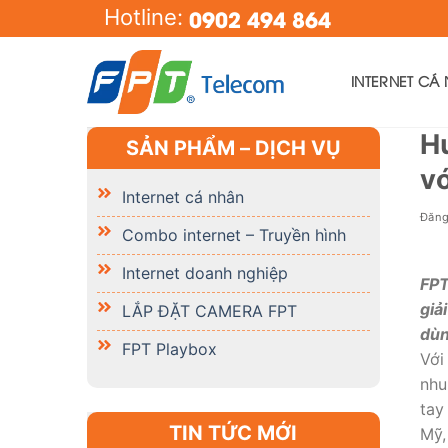
Skip
0902 494 864
Hotline:
to
content
INTERNET CÁ
Hư
SẢN PHẨM – DỊCH VỤ
vớ
Internet cá nhân
Đăn
Combo internet – Truyền hình
Internet doanh nghiệp
FPT
giả
LẮP ĐẶT CAMERA FPT
dùn
FPT Playbox
Với
nhu
tay
TIN TỨC MỚI
Mỹ,