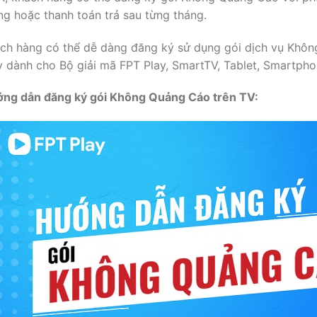
ng hoặc thanh toán trả sau từng tháng.
ch hàng có thể dễ dàng đăng ký sử dụng gói dịch vụ Khôn
y dành cho Bộ giải mã FPT Play, SmartTV, Tablet, Smartph
ng dẫn đăng ký gói Không Quảng Cáo trên TV: