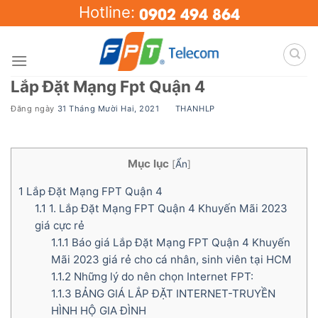
Skip
0902 494 864
Hotline:
to
content
Lắp Đặt Mạng Fpt Quận 4
Đăng ngày
31 Tháng Mười Hai, 2021
BY
THANHLP
Mục lục
[
Ẩn
]
1
Lắp Đặt Mạng FPT Quận 4
1.1
1. Lắp Đặt Mạng FPT Quận 4 Khuyến Mãi 2023
giá cực rẻ
1.1.1
Báo giá Lắp Đặt Mạng FPT Quận 4 Khuyến
Mãi 2023 giá rẻ cho cá nhân, sinh viên tại HCM
1.1.2
Những lý do nên chọn Internet FPT:
1.1.3
BẢNG GIÁ LẮP ĐẶT INTERNET-TRUYỀN
HÌNH HỘ GIA ĐÌNH