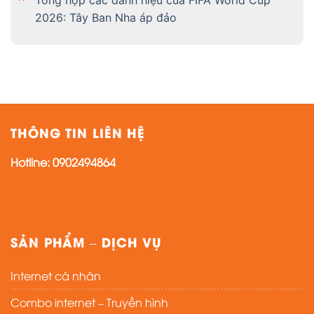
Tổng hợp các danh hiệu của FIFA World Cup
2026: Tây Ban Nha áp đảo
THÔNG TIN LIÊN HỆ
Hotline:
0902494864
SẢN PHẨM – DỊCH VỤ
Internet cá nhân
Combo internet – Truyền hình