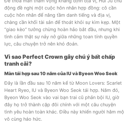
Để thỏa mãn tham vọng khẳng định địa vị, Hui Ju chủ
động đề nghị một cuộc hôn nhân hợp đồng: cô cần
cuộc hôn nhân để nâng tầm danh tiếng và địa vị,
chàng cần khối tài sản để thoát khỏi sự kìm kẹp. Một
“giao kèo” tưởng chừng hoàn hảo bắt đầu, nhưng khi
tình cảm thật sự nảy nở giữa những toan tính quyền
lực, câu chuyện trở nên khó đoán.
Vì sao Perfect Crown gây chú ý bất chấp
tranh cãi?
Màn tái hợp sau 10 năm của IU và Byeon Woo Seok
Đây là lần đầu sau 10 năm kể từ Moon Lovers: Scarlet
Heart Ryeo, IU và Byeon Woo Seok tái hợp. Năm đó,
Byeon Woo Seok vào vai bạn trai cũ phản bội IU, giờ
đây họ trở thành cặp đôi chính với một câu chuyện
tình yêu hoàn toàn khác. Điều này khiến người hâm mộ
vô cùng háo hức.