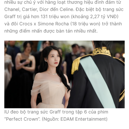
nhiều sự chú ý với hàng loạt thương hiệu đình đám từ
Chanel, Cartier, Dior đến Celine. Đặc biệt bộ trang sức
Graff trị giá hơn 131 triệu won (khoảng 2,27 tỷ VNĐ)
và đôi Crocs x Simone Rocha (18 triệu won) trở thành
những điểm nhấn được bàn tán nhiều nhất.
IU đeo bộ trang sức Graff trong tập 6 của phim
“Perfect Crown”. (Nguồn: EDAM Entertainment)