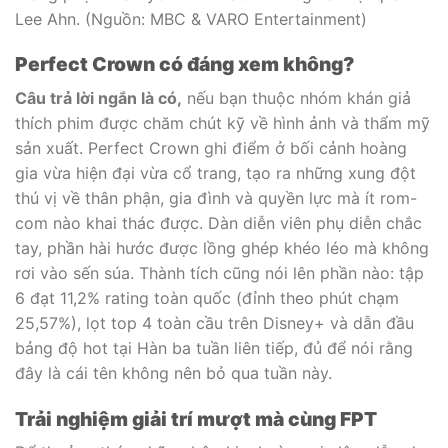
Lee Ahn. (Nguồn: MBC & VARO Entertainment)
Perfect Crown có đáng xem không?
Câu trả lời ngắn là có,
nếu bạn thuộc nhóm khán giả
thích phim được chăm chút kỹ về hình ảnh và thẩm mỹ
sản xuất. Perfect Crown ghi điểm ở bối cảnh hoàng
gia vừa hiện đại vừa cổ trang, tạo ra những xung đột
thú vị về thân phận, gia đình và quyền lực mà ít rom-
com nào khai thác được. Dàn diễn viên phụ diễn chắc
tay, phần hài hước được lồng ghép khéo léo mà không
rơi vào sến súa. Thành tích cũng nói lên phần nào: tập
6 đạt 11,2% rating toàn quốc (đỉnh theo phút chạm
25,57%), lọt top 4 toàn cầu trên Disney+ và dẫn đầu
bảng độ hot tại Hàn ba tuần liên tiếp, đủ để nói rằng
đây là cái tên không nên bỏ qua tuần này.
Trải nghiệm giải trí mượt mà cùng FPT