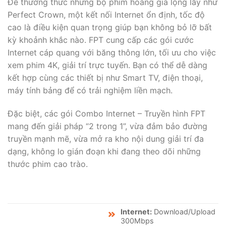
Để thưởng thức những bộ phim hoàng gia lộng lẫy như
Perfect Crown, một kết nối Internet ổn định, tốc độ
cao là điều kiện quan trọng giúp bạn không bỏ lỡ bất
kỳ khoảnh khắc nào. FPT cung cấp các gói cước
Internet cáp quang với băng thông lớn, tối ưu cho việc
xem phim 4K, giải trí trực tuyến. Bạn có thể dễ dàng
kết hợp cùng các thiết bị như Smart TV, điện thoại,
máy tính bảng để có trải nghiệm liền mạch.
Đặc biệt, các gói Combo Internet – Truyền hình FPT
mang đến giải pháp “2 trong 1”, vừa đảm bảo đường
truyền mạnh mẽ, vừa mở ra kho nội dung giải trí đa
dạng, không lo gián đoạn khi đang theo dõi những
thước phim cao trào.
GIÁ CƯỚC
TÊN GÓI
TÍNH NĂNG & ƯU ĐÃI
(TỪ)
Internet:
Download/Upload
300Mbps