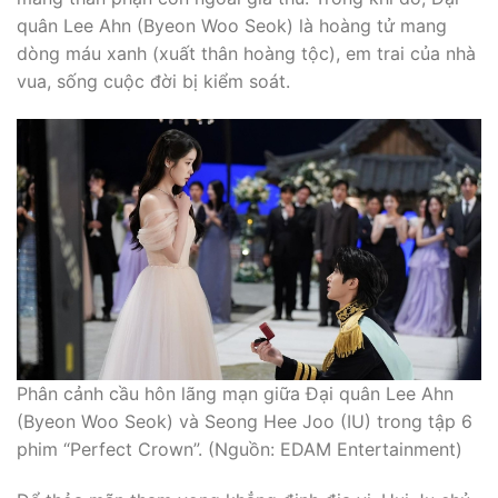
quân Lee Ahn (Byeon Woo Seok) là hoàng tử mang
dòng máu xanh (xuất thân hoàng tộc), em trai của nhà
vua, sống cuộc đời bị kiểm soát.
Phân cảnh cầu hôn lãng mạn giữa Đại quân Lee Ahn
(Byeon Woo Seok) và Seong Hee Joo (IU) trong tập 6
phim “Perfect Crown”. (Nguồn: EDAM Entertainment)