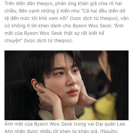
Trên diễn đàn theqoo, phản ứng khán giả chia rõ hai
chiều. Bên cạnh những ý kiến như “Cả hai đều diễn dở
tệ đến mức tôi khó xem nổi” (lược dịch từ theqoo), vẫn
có không ít lời khen dành cho Byeon Woo Seok: “Ánh
mắt của Byeon Woo Seok thật sự rất biết kể
chuyện” (lược dịch từ theqoo).
Ánh mắt của Byeon Woo Seok trong vai Đại quân Lee
Ahn nhận được nhiều lời khen từ khán giả. (Nguồn: