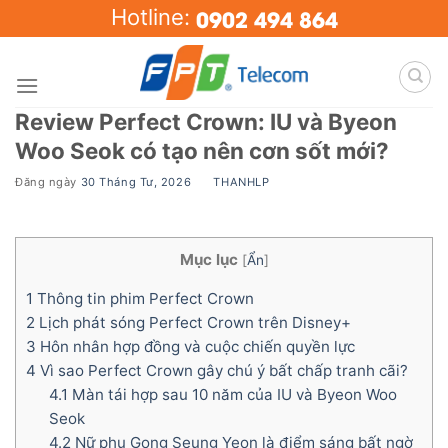
Skip
0902 494 864
Hotline:
to
content
Review Perfect Crown: IU và Byeon
Woo Seok có tạo nên cơn sốt mới?
Đăng ngày
30 Tháng Tư, 2026
BY
THANHLP
Mục lục
[
Ẩn
]
1
Thông tin phim Perfect Crown
2
Lịch phát sóng Perfect Crown trên Disney+
3
Hôn nhân hợp đồng và cuộc chiến quyền lực
4
Vì sao Perfect Crown gây chú ý bất chấp tranh cãi?
4.1
Màn tái hợp sau 10 năm của IU và Byeon Woo
Seok
4.2
Nữ phụ Gong Seung Yeon là điểm sáng bất ngờ